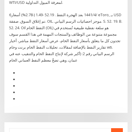
WTI/USD لمعرفة الميول التداولية.
6‏‏/4‏‏/1441 بعد الهجرة النفط . 52.19 -1.49 (-2.78%) أسعار eToro, بـ USD
تم إغلاق السوق. صفقة. OIL. موجز احصائيات الرسم البياني. S. 52. 19. B.
52. 24. Oil النفط الخام (OIL) هو سلعة نفطية طبيعية تُستخدم في
مجموعة متنوعة من الوظائف والمنتجات المهمة في هذا القسم سوف
تجدون كل ما يتعلق بأسعار النفط الخام، عرض أسعار النفط مباشر، أخبار
تقارير النفط بالإضافة لمقالات، تحليلات النفط الخام برنت وخام wti.
الرسم البياني رقم 2: (أكبر شركة لإنتاج النفط الخام والتنقيب عنه في
عمان، وهي تضخّ معظم النفط العماني الخام