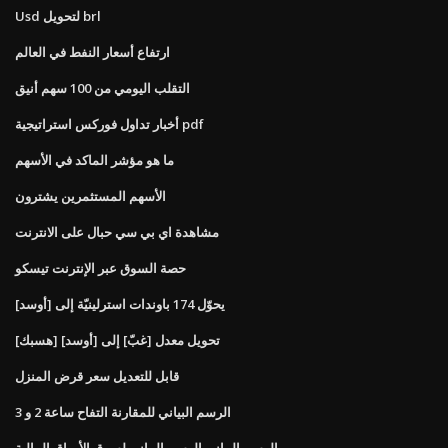
Usd لتحويل brl
ارتفاع أسعار النفط في العالم
التقلب اليومي من 100 سهم أنيق
أخبار تداول فوركس استراتيجية pdf
ما هو مؤشر الماكد في الأسهم
الأسهم المستثمرين يشترون
مشاهدة اي بي سي حبال على الانترنت
حصة السوق عبر الإنترنت تيسكو
يحوّل 174 باوندات استرلينيّة إلى [أوسد]
[هسبك] تحويل معدل [غبّ] إلى [أوسد]
قابل للتعديل سعر قرض المنزل
الرسم البياني للمقارنة التفاح ساعة 2 و 3
الرسم البياني الرسم البياني لسوق الأوراق المالية