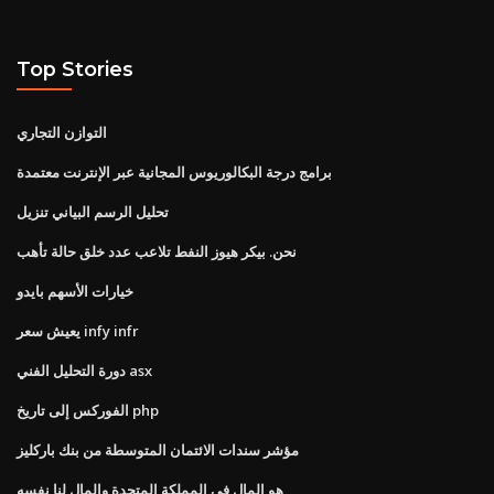
Top Stories
التوازن التجاري
برامج درجة البكالوريوس المجانية عبر الإنترنت معتمدة
تحليل الرسم البياني تنزيل
نحن. بيكر هيوز النفط تلاعب عدد خلق حالة تأهب
خيارات الأسهم بايدو
يعيش سعر infy infr
دورة التحليل الفني asx
الفوركس إلى تاريخ php
مؤشر سندات الائتمان المتوسطة من بنك باركليز
هو المال في المملكة المتحدة والمال لنا نفسه