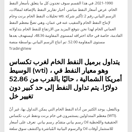
1990-2021. في هذا القسم سوف تجدون كل ما يتعلق بأسعار النفط
الخام، عرض أسعار النفط مباشر، أخبار تقارير النفط بالإضافة لمقالات،
تحليلات النفط الخام برنت وخام wti. الرسم البياني رقم 2: (أكبر شركة
لإنتاج النفط الخام والتنقيب عنه في عمان، وهي تضخّ معظم النفط
العماني الخام لهذا نحن نتوقع المزيد من الارتفاع للنفط الخام بتداولاته
القادمة، خاصة في حالة اختراقه لمستوى المقاومة 48.36، ليستهدف بعدها
مستوى المقاومة 52.00. تم انتاج الرسم البياني بواسطة منصة
TradingView
يتداول برميل النفط الخام لغرب تكساس
الوسيط (wti) ، وهو معيار النفط في
أمريكا الشمالية ، حاليًا بالقرب من 52.86
دولارًا. يتم تداول النفط إلى حد كبير دون
تغيير خل
وبالفعل، يوجد الكثير من أداة النفط الخام التي يمكن التداول بها، غير أنّ
معظم المتداولين يستثمرون في خام برنت ونفط غرب تكساس (WTI).
رسم بياني متقدّم. رسم بياني تعرف على أسعار Oil الحقيقية واللحظية
والرسوم البيانية المُباشرة واكتشف سوق سلعة Oil للاستثمار أوقات