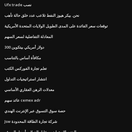
Ufx trade نصب
نحن. بيكر هيوز النفط تلاعب عدد خلق حالة تأهب
توقعات سعر الفائدة على المدى الطويل الولايات المتحدة الأمريكية
المعادلة التفاضلية لسعر السهم
300 دولار أمريكي بيتكوين
مكافأة أساس بالتناسب
تعلم تجارة الفوركس الكتب
انتشار استراتيجيات التداول
معدلات الرهن العقاري الأساسي
عائد سهم cemex adr
حصة سوق التسوق عبر الإنترنت الهندي
Jsw شركة تجارة الطاقة المحدودة
الجنيه الإسترليني مقابل الدولار وأسعار الصرف