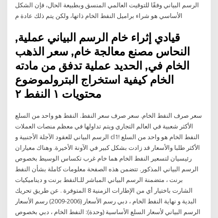
الرسم البياني وفقًا للتوقيت العالمي المنسق وبطبيعة الحال، فإن الشكل
الأساسي هو شراء براميل النفط الخام ذاتها، ولكن يتم ذلك عادة م
قيادي إثراء خام الرسم البياني عملية,
النحاس مصنع معالجة خام, سعر الذهب
الخام في, الحديد عملية تدفق من مادته
الخام كيفية استخراج البترولموضوع
محتويات ١ النفط ٢
سعر صرف النفط الخام. سعر صرف سعر النفط. النفط هو واحد من السلع
الأكثر شعبية في العالم التجاري ويتم تداولها في معظم منصات العملات
الأجنبية و ‎الرسم البياني للعقود الآجلة ‎cl1! النفط الخام هو واحد من السلع
الأكثر طلبا والأسعار قد زادت بشكل كبير في الآونة الأخيرة. وهناك معياران
رئيسيان لتسعير النفط الخام هما خام غرب تكساس الوسيط بخصوص
الرسم البياني المذكور. تتضمن هذه الصفحة معلومات كاملة بشأن النفط
برنت ، متضمنة الرسم البياني المباشر للـالنفط برنت و ديناميكيات
الشارت باختيار أي من الإطارات الزمنية 8 المتوفرة . عن طريق تحريك
البدية و نهاية النفط الخام ، دبي رسم الأسعار (2006-2009) رسم الأسعار
الرسم البياني لأسعار السلع الأساسية (وحدة): النفط الخام ، دبي بخصوص