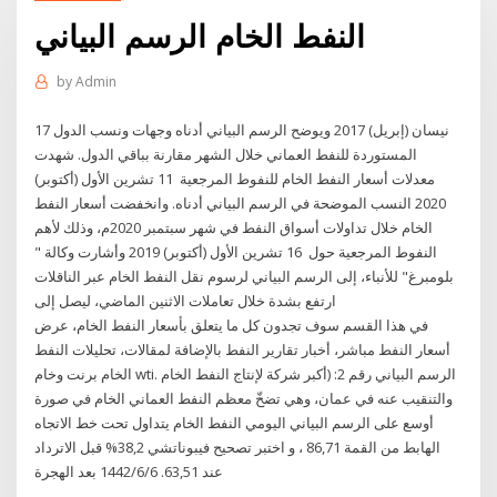
النفط الخام الرسم البياني
by
Admin
17 نيسان (إبريل) 2017 ويوضح الرسم البياني أدناه وجهات ونسب الدول
المستوردة للنفط العماني خلال الشهر مقارنة بباقي الدول. شهدت
معدلات أسعار النفط الخام للنفوط المرجعية 11 تشرين الأول (أكتوبر)
2020 النسب الموضحة في الرسم البياني أدناه. وانخفضت أسعار النفط
الخام خلال تداولات أسواق النفط في شهر سبتمبر 2020م، وذلك لأهم
النفوط المرجعية حول 16 تشرين الأول (أكتوبر) 2019 وأشارت وكالة "​
بلومبرغ​" للأنباء، إلى الرسم البياني لرسوم نقل ​النفط الخام​ عبر الناقلات
ارتفع بشدة خلال تعاملات الاثنين الماضي، ليصل إلى
في هذا القسم سوف تجدون كل ما يتعلق بأسعار النفط الخام، عرض
أسعار النفط مباشر، أخبار تقارير النفط بالإضافة لمقالات، تحليلات النفط
الخام برنت وخام wti. الرسم البياني رقم 2: (أكبر شركة لإنتاج النفط الخام
والتنقيب عنه في عمان، وهي تضخّ معظم النفط العماني الخام في صورة
أوسع على الرسم البياني اليومي النفط الخام يتداول تحت خط الاتجاه
الهابط من القمة 86,71 ، و اختبر تصحيح فيبوناتشي 38,2% قبل الاترداد
عند 63,51. 6‏‏/6‏‏/1442 بعد الهجرة