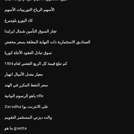
الأسهم الرياح التوربينات الأسهم
كاد اليورو بلومبرغ
تجار السوق التأمين شمال ايرلندا
الصناديق الاستثمارية ذات النهاية المغلقة بسعر مخفض
سوق تبادل العقود الآجلة كوريا
كم تبلغ قيمة كل الربع الفضي لعام 1934
معيار معدل الأميال انهيار
سعر النفط المكرر في الهند
ياهو الرسوم البيانية nflx
Zerodha على الانترنت بوا
والت ديزني المستثمر التقويم
ما هو goetta