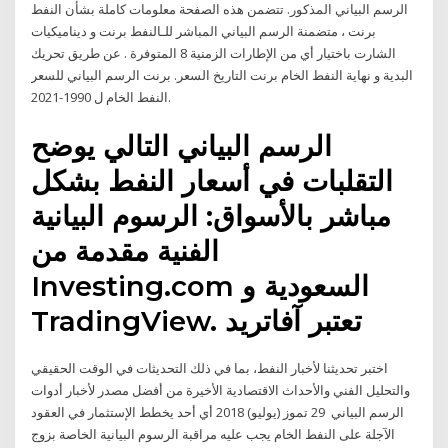
الرسم البياني المذكور. تتضمن هذه الصفحة معلومات كاملة بشأن النفط
برنت ، متضمنة الرسم البياني المباشر للـالنفط برنت و ديناميكيات
الشارت باختيار أي من الإطارات الزمنية 8 المتوفرة . عن طريق تحريك
البدية و نهاية النفط الخام برنت التاريخ السعر. برنت الرسم البياني للسعر
النفط الخام ل 1990-2021.
الرسم البياني التالي يوضح
التقلبات في أسعار النفط بشكل
مباشر بالأسواق: الرسوم البيانية
الفنية مقدمة من
Investing.com السعودية و
TradingView. تعتبر آفاتريد
اختبر تحديثنا لأخبار النفط، بما في ذلك التحديثات في الوقت الحقيقي
والتحليل الفني والأحداث الاقتصادية الأخيرة من أفضل مصدر لأخبار أدوات
الرسم البياني 29 تموز (يوليو) 2018 أي أحد يخطط الإستثمار في العقود
الآجلة على النفط الخام يجب عليه مراقبة الرسوم البيانية الخاصة بزوج