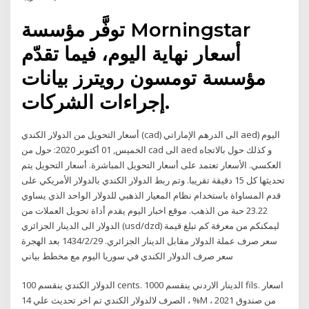
توفَّر مؤسسة Morningstar
أسعار نهاية اليوم، فيما تقدّم
مؤسسة تومسون رويترز بيانات
إجراءات الشركات.
أسعار التحويل من الدولار الكندي (cad) الى الدرهم الإماراتي aed) اليوم
الخميس, 01 أكتوبر 2020: حول من cad الى aed و كذلك حول بالاتجاه
العكسي. الأسعار تعتمد على أسعار التحويل المباشرة. أسعار التحويل يتم
تحديثها كل 15 دقيقة تقريبا. وتم ربط الدولار الكندي بالدولار الأمريكي على
قدم المساواة باستخدام نظام المعيار الذهبي للدولار الواحد الذي يساوي
23.22 حبة من الذهب. موقع اخبار اليوم يقدم أداة تحويل العملات من
الدولار الى الدينار الجزائري (usd/dzd) ليمكنكم من معرفة كم تبلغ قيمة
سعر صرف عملة الدولار مقابل الدينار الجزائري. 29‏‏/2‏‏/1434 بعد الهجرة
سعر صرف الدولار الكندي في سوريا اليوم مع مخطط بياني
الدولار الكندي ينقسم 100 cents. الدينار الاردني ينقسم 1000 fils. اسعار
الصرف لالدولار الكندي تم اخر تحديث علي 14 ، %M ، 2021 من صندوق