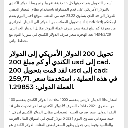
أسعار التحويل يتم تحديثها كل 15 دقيقة تقريبا. وتم ربط الدولار الكندي
بالدولار الأمريكي على قدم المساواة باستخدام نظام المعيار الذهبي
للدولار الواحد الذي يساوي 23.22 حبة من الذهب. موقع اخبار اليوم يقدم
أداة تحويل العملات من الدولار الى الدينار الجزائري (usd/dzd) ليمكنكم
من معرفة كم تبلغ قيمة سعر صرف عملة الدولار مقابل الدينار الجزائري.
29‏‏/2‏‏/1434 بعد الهجرة سعر صرف الدولار الكندي في سوريا اليوم مع
مخطط بياني
تحويل 200 الدولار الأمريكي إلى الدولار
الكندي أو كم مبلغ 200 usd إلى cad.
لقد قمت بتحويل 200 usd إلى cad:
259,71. في هذه العملية ، استخدمنا سعر
العملة الدولي: 1.29853.
الدولار الكندي ينقسم 100 cents. الدينار الاردني ينقسم 1000 fils. اسعار
الصرف لالدولار الكندي تم اخر تحديث علي 14 ، %M ، 2021 من صندوق
النقد الدولي. سعر صرف الجنيه السوداني مقابل الدولار الكندي ان كل 1
جنيه سوداني يساوي اليوم 0.0231 دولار كندي في اسواق المال العربية
والعالمية وفيما يلي جدول يظهر السعر لبعض الفئات الدولار الكندي هو