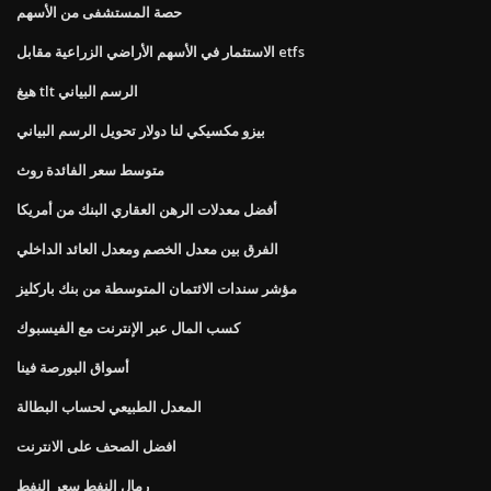
حصة المستشفى من الأسهم
الاستثمار في الأسهم الأراضي الزراعية مقابل etfs
هيغ tlt الرسم البياني
بيزو مكسيكي لنا دولار تحويل الرسم البياني
متوسط ​​سعر الفائدة روث
أفضل معدلات الرهن العقاري البنك من أمريكا
الفرق بين معدل الخصم ومعدل العائد الداخلي
مؤشر سندات الائتمان المتوسطة من بنك باركليز
كسب المال عبر الإنترنت مع الفيسبوك
أسواق البورصة فينا
المعدل الطبيعي لحساب البطالة
افضل الصحف على الانترنت
رمال النفط سعر النفط