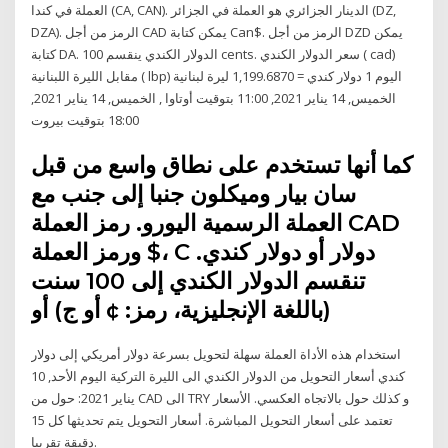
العملة في كندا (CA, CAN). الدينار الجزائري هو العملة في الجزائر (DZ,
DZA). الرمز من أجل CAD يمكن كتابة Can$. الرمز من أجل DZD يمكن
كتابة DA. الدولار الكندي ينقسم 100 cents. سعر الدولار الكندي ( cad)
مقابل الليرة اللبنانية ( lbp) اليوم 1 دولار كندي = 1,199.6870 ليرة لبنانية
الخميس, 14 يناير 2021, 11:00 بتوقيت أوتاوا , الخميس, 14 يناير 2021,
18:00 بتوقيت بيروت
كما أنها تستخدم على نطاق واسع من قبل
سان بيار وميكلون جنبا إلى جنب مع
العملة الرسمية اليورو. رمز العملة CAD
ورمز العملة $، C دولار أو دولار كندي.
تنقسم الدولار الكندي إلى 100 سنت
(باللغة الإنجليزية، رمز: ¢ أو ج) أو
استخدام هذه الأداة العملة سهلة لتحويل بسرعة دولار أمريكي إلى دولار
كندي أسعار التحويل من الدولار الكندي الى الليرة التركية اليوم الأحد, 10
يناير 2021: حول من CAD الى TRY و كذلك حول بالاتجاه العكسي. الأسعار
تعتمد على أسعار التحويل المباشرة. أسعار التحويل يتم تحديثها كل 15
دقيقة تقريبا.