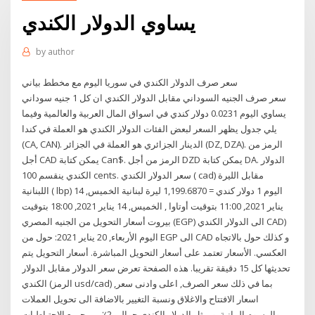
يساوي الدولار الكندي
by
author
سعر صرف الدولار الكندي في سوريا اليوم مع مخطط بياني
سعر صرف الجنيه السوداني مقابل الدولار الكندي ان كل 1 جنيه سوداني
يساوي اليوم 0.0231 دولار كندي في اسواق المال العربية والعالمية وفيما
يلي جدول يظهر السعر لبعض الفئات الدولار الكندي هو العملة في كندا
(CA, CAN). الدينار الجزائري هو العملة في الجزائر (DZ, DZA). الرمز من
أجل CAD يمكن كتابة Can$. الرمز من أجل DZD يمكن كتابة DA. الدولار
الكندي ينقسم 100 cents. سعر الدولار الكندي ( cad) مقابل الليرة
اللبنانية ( lbp) اليوم 1 دولار كندي = 1,199.6870 ليرة لبنانية الخميس, 14
يناير 2021, 11:00 بتوقيت أوتاوا , الخميس, 14 يناير 2021, 18:00 بتوقيت
بيروت أسعار التحويل من الجنيه المصري (EGP) الى الدولار الكندي CAD)
اليوم الأربعاء, 20 يناير 2021: حول من EGP الى CAD و كذلك حول بالاتجاه
العكسي. الأسعار تعتمد على أسعار التحويل المباشرة. أسعار التحويل يتم
تحديثها كل 15 دقيقة تقريبا. هذه الصفحة تعرض سعر الدولار مقابل الدولار
الكندي (الرمز usd/cad) بما في ذلك سعر الصرف, اعلى وادنى سعر,
اسعار الافتتاح والاغلاق ونسبة التغيير بالاضافة الى تحويل العملات
والرسوم البيانية. ويمثل الدولار الكندي حوالي 2٪ من جميع الاحتياطيات