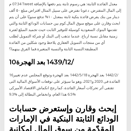
07:34 م Tweet معدل الفائدة الثابتة: هي رسوم ثابتة يتم دفعها بالإضافة
إلى المال المقترض. دعونا نفترض على سبيل المثال اقتراض مبلغ ٥٠ ألف
دينار من بنك يفرض فائدة بنكية ثابتة بمعدل ١٠% تدفع سنويًا على أن يتم
ابحث وقارن على موقع سوق المال.كوم بين حسابات الودائع الثابتة والتي
تقدمها البنوك السعودية كوسيلة للتوفير الثابت حيث تجميد المبلغ لفترة
زمنية مقابل نسبة ارباح. عندما تذهب إلى البنك أو شركة التمويل لطلب
أي من منتجات التمويل العقاري يلاحظ وجود شكلين من الفائدة
المطبقة:النسبة الثابتة والنسبة المتغيرة.فما الفرق بينهما؟
10‏‏/12‏‏/1439 بعد الهجرة
16‏‏/2‏‏/1442 بعد الهجرة 18‏‏/5‏‏/1442 بعد الهجرة وتوقع المجلس عدم تغيير
الفائدة فى 2020 و2021، وهو ما سيؤثر على توقعات الأسواق المالية التى
تقتفى أثر تحركات أسعار الفائدة، كما رجح انكماش الاقتصاد الأميركى
%6.5 هذا العام، وانخفاض البطالة إلى %9.3
إبحث وقارن وإستعرض حسابات
الودائع الثابتة البنكية في الإمارات
المقدّمة من سوق المال إمكانية