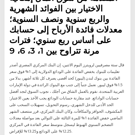
الاختيار بين الفوائد الشهرية
والربع سنوية ونصف السنوية؛
معدلات فائدة الأرباح إلى حسابك
على أساس ربع سنوي؛ فترات
مرنة تتراوح بين 1، 3، 6، 9
قال ستة مصرفيين لرويترز اليوم الاثنين، إن البنك المركزي المصري أصدر
تعليمات للبنوك بخفض الفائدة على الودائع الدولارية إلى 1% فوق سعر
الفائدة بين بنوك لندن (ليبور) كحد أقصى يصرف كل ثلاثة أشهر، بدلا من
1.5% فوق ليبور. نعمل جنباً إلى جنب مع البنوك الرائدة في دولة الإمارات
العربية المتحدة، نقوم بالعمل الشاق من أجلك ، نجوب السوق لنجد أفضل
حسابات الوادائع. عند مقارنة حسابات الودائع يجب الأخذ بعين الاعتبار:
الحد الأدنى للدخل الشهري، رسوم التحويل، تسهيلات السحب على
المكشوف، الحوافز والمكافآت. وكان البنك المركزي، قرر منتصف الشهر
الماضي خفض الفائدة 1% للمرة الثالثة على التوالي بعد مواصلة معدلات
التضخم السنوي الهبوط ليسجل متوسط سعر الفائدة في المركزي
12.25% على الودائع و13.25% للإقراض.