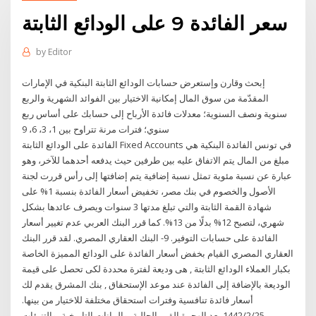
سعر الفائدة 9 على الودائع الثابتة
by
Editor
إبحث وقارن وإستعرض حسابات الودائع الثابتة البنكية في الإمارات
المقدّمة من سوق المال إمكانية الاختيار بين الفوائد الشهرية والربع
سنوية ونصف السنوية؛ معدلات فائدة الأرباح إلى حسابك على أساس ربع
سنوي؛ فترات مرنة تتراوح بين 1، 3، 6، 9
الفائدة على الودائع الثابتة Fixed Accounts في تونس الفائدة البنكية هي
مبلغ من المال يتم الاتفاق عليه بين طرفين حيث يدفعه أحدهما للآخر، وهو
عبارة عن نسبة مئوية تمثل نسبة إضافية يتم إضافتها إلى رأس قررت لجنة
الأصول والخصوم في بنك مصر، تخفيض أسعار الفائدة بنسبة 1% على
شهادة القمة الثابتة والتي تبلغ مدتها 3 سنوات ويصرف عائدها بشكل
شهري، لتصبح 12% بدلًا من 13%. كما قرر البنك العربي عدم تغيير أسعار
الفائدة على حسابات التوفير. 9- البنك العقاري المصري. لقد قرر البنك
العقاري المصري القيام بخفض أسعار الفائدة على الودائع المميزة الخاصة
بكبار العملاء الودائع الثابتة , هى وديعة لفترة محددة لكى تحصل على قيمة
الوديعة بالإضافة إلى الفائدة عند موعد الإستحقاق , بنك المشرق يقدم لك
أسعار فائدة تنافسية وفترات استحقاق مختلفة للاختيار من بينها.
25‏‏/2‏‏/1442 بعد الهجرة القيم الحالية، والبيانات التاريخية، والتنبؤات