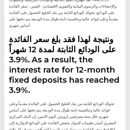
والإحصاءات والرسوم البيانية والتقويم الاقتصادي - الصين - سعر الفائدة
على الودائع. تخولك الودائع الثابتة من بنك الخليج الحصول على الفائدة
مقدماً وعلى فوائد عالية وتنافسية ثابتة طوال مدة الوديعة يتم دفعها على
أساس شهري.
ونتيجة لهذا فقد بلغ سعر الفائدة
على الودائع الثابتة لمدة 12 شهراً
3.9%. As a result, the
interest rate for 12-month
fixed deposits has reached
3.9%.
تخولك الودائع الثابتة من بنك الخليج الحصول على الفائدة مقدماً وعلى
فوائد عالية وتنافسية ثابتة طوال مدة الوديعة يتم دفعها على أساس
شهري. قال ستة مصرفيين لرويترز اليوم الاثنين، إن البنك المركزي
المصري أصدر تعليمات للبنوك بخفض الفائدة على الودائع الدولارية إلى
1% فوق سعر الفائدة بين بنوك لندن (ليبور) كحد أقصى يصرف كل ثلاثة