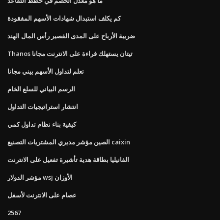
ما هو معدل الخصم في خطط التقاعد
كم يكلف استبدال شهادات الأسهم المفقودة
ضريبة الأرباح على المدى القصير رأس المال الهند
Thanos تيتان يستهلك قراءة على الانترنت مجانا
تعلم لتداول الأسهم بيني مجانا
الرسم البياني للسلع الخام
انتشار استراتيجيات التداول
كيفية بناء نظام تداول كمي
الصين مؤشر مديري المشتريات التصنيع caixin
الفانيليا بطاقة هدية تأشيرة تفعيل على الانترنت
مؤشر الدولار wsj الأوزان
عصام على الانترنت لأسفل
2567