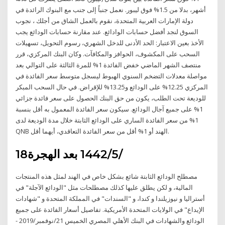
أشهر، بدلا من 1.5% فوق ليبور. نعمل جنباً إلى جنب مع البنوك الرائدة في
دولة الإمارات العربية المتحدة، نقوم بالعمل الشاق من أجلك ، نجوب
السوق لنجد أفضل حسابات الوادائع. عند مقارنة حسابات الودائع يجب
الأخذ بعين الاعتبار: الحد الأدنى للدخل الشهري، رسوم التحويل، تسهيلات
السحب على المكشوف، الحوافز والمكافآت. وكان البنك المركزي، قرر
منتصف الشهر الماضي خفض الفائدة 1% للمرة الثالثة على التوالي بعد
مواصلة معدلات التضخم السنوي الهبوط ليسجل متوسط سعر الفائدة في
المركزي 12.25% على الودائع و13.25% للإقراض. في حال السحب المبكر
للوديعة تحت الطلب، يكون من حق البنك الحصول على سعر فائدة جزائي
1% على جميع آجال الودائع. سيكون سعر الفائدة المعمول به أقل بنسبة
1% من سعر الفائدة الساري على الودائع الثابتة خلال مدة الوديعة لدى
QNB الهند أو 1% أقل من سعر الفائدة التعاقدي، أيهما أقل.
18‏‏/5‏‏/1442 بعد الهجرة
مصطلح الودائع الثابتة شائع بشكل خاص في الهند لمثل هذه المنتجات
المالية، و لكن يطلق عليها كذلك مصطلحات مثل "الودائع الآجلة" في
أستراليا و نيوزيلندا و كندا، و "السندات" في المملكة المتحدة و "شهادات
الإيداع" في الولايات المتحدة الأمريكية. تفاصيل أسعار الفائدة على جميع
الودائع والشهادات في البنك الأهلي المصري الخميس 21/نوفمبر/2019 -