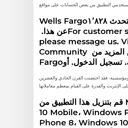
 مستخدمي التطبيق من بعض الحسابات على مواقع
Wells Fargo‎‏. ‏‏١٬١١١٬٨٦٠‏ تسجيل إعجاب · يتحدث ‏١٬٨٢٨‏
عن هذا‏. ‏‎For customer support 7 days/week,
please message us. V
Community هل نسيت الحساب؟ عرض المزيد من ‏‎Wells
 ومؤسسية، فقد احتضنت القرن الحادي والعشرين
ى الإنترنت والقدرة على القيام بمعظم معاملاتها
قم بتنزيل هذا التطبيق من Microsoft Store لـ Windows
10 Mobile، Windows 
Phone 8، Windows). قم