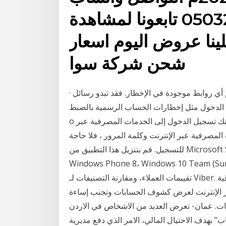
فقط على الرقم 0503217292 تابعونا لمشاهدة
لينا عروض اليوم اسعار
شحن شركة سوا
· حاول تسجيل الدخول إلى الحساب، ولكن ليس باستخدام أي روابط موجودة في الإخطار. فقد تبدو رسائل
يل الدخول مثل إخطارات الحساب الرسمية بالضبط.
o بعد نجاح إنشاء معرف المستخدم وكلمة المرور ، يمكنك تسجيل الدخول إلى الخدمات المصرفية عبر
المصرفية عبر الإنترنت وكلمة المرور ، فلا حاجة
للتسجيل. قم بتنزيل هذا التطبيق من Microsoft Store لـ Windows 10 Mobile، Windows Phone 8.1،
Windows Phone 8، Windows 10). قم بمراجعة لقطات الشاشة، وقراءة أحدث
تقييمات العملاء، ومقارنة التصنيفات لـ Viber. يمكنك تجنب ذلك بالتخلص من جميع المستندات الورقية
بر الإنترنت لعرض كشوف الحسابات وتجنب إساءة
ات. عمان- تعرض العديد من الاشخاص في الاردن
 بهدف الاحتيال المالي، الامر الذي دفع مديرية