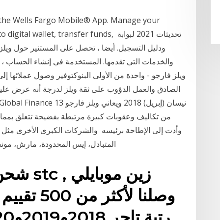
th the Wells Fargo Mobile® App. Manage your
dd cards to digital wallet, transfer funds
والخدمات التي تقدمها. المستخدمة في إنشاء الحساب ،
وأدت إلى الإطاحة برئيسه والشركات الكبرى الأخرى مثل ويل
المتبادل، إيس المحدودة، مارش، مونسانتو وبيونير هاي بريد كلها تملك أعمال كبيرة في
شحن انت
وصلنا لأكث