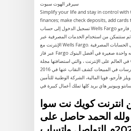
سيرفر الهوت سبوت
Simplify your life and stay in control wi
finances; make check deposits, a, تحديثات 2021 لبوابة
تسجيل الدخول إلى حساب Wells Fargo ودليل التسجيل. أيضا ، تحصل على المستنير حول ويلز فارجو
 ثم ستتمكن من استخدام الخدمات المصرفية عبر
الإنترنت مع Wells Fargo. ويلز فارجو - واحدة من الأولى البنوكتوفير وصول عملائها إلى الحسابات المصرفية
عبر فاز Fargo الصادق والعمل الدؤوب على ثقة ويلز لدرجة أنه عرض عليه واحدة صغيرة في أفضل البنوك
في العالم على الإنترنت ، والتي استضافتها مجلة Global Finance 13 نيسان (إبريل) 2018 ويعاني ويلز فارجو
من تكاليف وعقوبات كبيرة مرتبطة بفضيحة تتعلق بممارسات في المبيعات كشف النقاب عنها في 2016
ز فأرجو، فويا المالية، الشركة الوطنية للتأمين
رنت كويك نت سوا stc زين موبايلي ,
ر من 500 تقييم ولله الحمد حاصل على
رتبة تاجر 2018و2019و2020م التواصل واتساب