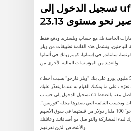
تسجيل الدخول إلى ufx. ويلز فارجو (wfc)
ستثمارات الخاصة بك مع حساب ويلستريد ودفع فقط
قا للباحثين، وتشمل هذه القائمة تطبيقات من ويلز
ا، سانتاندر في إسبانيا، كومرزبانك في ألمانيا
والعديد من المؤسسات المالية الأخرى من
مباشر: قام البنك المركزي في أيرلندا بفرض غرامة 5.88 مليون يورو على بنك "ويلز فارجو" بسبب أخطاء
عرّف على ما يمكنك القيام به عندما يتعذّر عليك
تسجيل الدخول إلى حساب ea الخاص بك. إذا لم تنجح الخطوات الواردة في هذا المقال، فتواصل معنا بالضغط
ت وبحسب القائمة التي تصدرها مجلة "فوربس"،
حيث خسرت "إكسون" 120 مليار دولار فيما فقد "ويلز فارجو" 100 مليار دولار من قيمتهما في سوق الأسهم
دخول إلى فيسبوك لبدء المشاركة والتواصل مع أصدقائك وعائلتك
والأشخاص الذين تعرفهم.