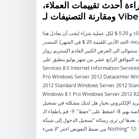
ءة أحدث تقييمات العملاء،
نة التصنيفات لـ Viber.
بالنسبة للمعاملات عبر الإنترنت ، ستتم محاسبتك على 0.3٪ و 0.20 $ لكل عملية شراء (يجب أن يعادل هذا
الحد الأدنى للقيمة 20 $ في الشهر). المصدر:-incاحداث قوية فى عرض سماك داون لهذا الاسبوع. فى حلقة
تتوالى الى العرض الكبير القادم اكستريم رولز
موافق الرابع عشر من شهر يوليو ينطبق على: Internet Information
Services 8.5 Internet Information Servic
Pro Windows Server 2012 Datacenter Wi
2012 Standard Windows Server 2012 Stan
Windows 8.1 Pro Windows Server 2012 أكثر
ريد الإلكتروني بخيار هل لديك مشكلة في تسجيل
الدخول؟ في شاشة تسجيل الدخول الخاصة بهم. 8- اضغط على "حفظ". 9- قم باطفاء الـ Wi-Fi واعادة
ا لن ترى رسالة "تسجيل الدخول إلى شبكة Wi-Fi "10 الآن كرر الخطوات من 1 الى 4 11- ثم