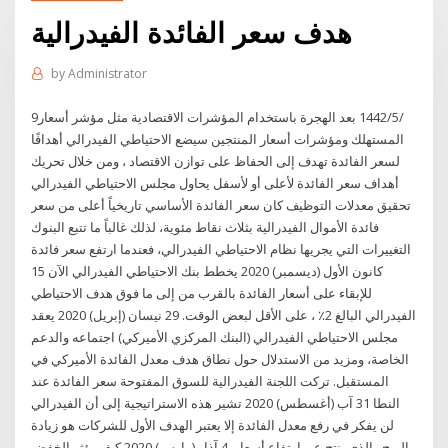
هدف سعر الفائدة الفيدرالية
by
Administrator
9‏‏/5‏‏/1442 بعد الهجرة باستخدام المؤشرات الاقتصادية مثل مؤشر أسعار
المستهلك ومؤشرات أسعار المنتجين سيضع الاحتياطي الفيدرالي أهدافًا
لسعر الفائدة تهدف إلى الحفاظ على توازن الاقتصاد ، ومن خلال تحريك
أهداف سعر الفائدة لأعلى أو لأسفل يحاول مجلس الاحتياطي الفيدرالي
تحقيق معدلات التوظيف كان سعر الفائدة الأساسي تاريخياً أعلى من سعر
فائدة الأموال الفيدرالية بثلاث نقاط مئوية، لذلك غالباً ما تتبع البنوك
التغييرات التي يجريها نظام الاحتياطي الفيدرالي، فعندما ارتفع سعر فائدة
15 كانون الأول (ديسمبر) 2020 يخطط بنك الاحتياطي الفيدرالي الآن
للإبقاء على أسعار الفائدة بالقرب من إلى ما فوق هدف الاحتياطي
الفيدرالي البالغ 2٪ ، على الأقل لبعض الوقت. 29 نيسان (إبريل) 2020 يعقد
مجلس الاحتياطي الفيدرالي (البنك المركزي الأميركي) اجتماعه والدعم
الخاصة، ومزيد من الاستدلال حول نطاق هدف معدل الفائدة الأميركي في
المستقبل. تركت اللجنة الفيدرالية للسوق المفتوحة سعر الفائدة عند
النطا 31 آب (أغسطس) 2020 تشير هذه الاستراتيجية إلى أن الفيدرالي
لن يفكر في رفع معدل الفائدة إلا يعتبر الهدف الأول للشركات هو زيادة
الربح والذي ينتج عن ارتفاع أسعار 4 آذار (مارس) 2020 كيف يؤثر الخفض