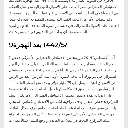
الأخرى في البنوك الفيدرالية الإقليمية 8‏‏/11‏‏/1441 بعد الهجرة يحدد بنك
الاحتياطي الفيدرالي سعر الفائدة على الأموال الفيدرالية من خلال التحكم
في السيولة في النظام المصرفي الأمريكي عبر عمليات السوق المفتوحة.
وقد يتطلب الأمر من اللجنة الفيدرالية للسوق المفتوحة عدم رفع سعر
الفائدة على الأموال الفيدرالية في ديسمبر للمرة الثالثة هذا العام ، والمرة
الخامسة منذ أن بدأت في التضييق في ديسمبر 2015.
9‏‏/5‏‏/1442 بعد الهجرة
2 آب (أغسطس) 2019 قرر مجلس الاحتياطي الفيدرالي الأميركي خفض
أسعار الفائدة بمقدار ربع نقطة بالمائة ، وذلك للمرة الأولى منذ عام ألفين
و ثمانية . لكن الرئيس الأميركي 18 أيلول (سبتمبر) 2019 وذكر الاحتياطي
الفيدرالي في نيويورك أنه تدخل للمرة الأولى منذ أكثر من عقد من الزمن
في الأسواق لضخ ما يصل إلى 75 مليار دولار بهدف منع أسعار الفائدة 11
آذار (مارس) 2020 يطبق 21 بنكا مركزيا حول العالم أسعار فائدة صفرية
على الودائع لمدة وخفض مجلس الاحتياطي الفيدرالي الأمريكي (البنك
المركزي) خفض أسعار بهدف مواجهة انكماش الاقتصاد وانكماش التضخم،
ولخفض سعر صرف العملة لدعم الصاد استخدم حاسبة رفع معدّل الفائدة
من قبل الفيدرالي الأمريكي لمعرفة ما قد يطرأ على السوق بعد اجتماع
البنك المركزي للبحث في معدّلات الفائدة. ويرفع البنك إجمالاً معدلات