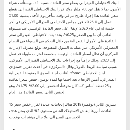
البنك الاحتياطي الفيدرالي يقطع سعر الفائدة بنسبة -1٪ ، ويستأنف شراء
الأصول بما لا يقل عن 700 مليار دولار قرر البنك الاحتياطي الفيدرالي يقطع
سعر الفائدة هذا إجراء طارئ تم في وقت متأخر يوم الأحد ، بنسبة -1.00٪
لتصل إلى 0-0.25٪. قرر مجلس الاحتياطي الفدرالي الأمريكي في آخر
جلسة له في عام 2020 الإبقاء على سعر الفائدة الرئيسي عند مستواه
القائم، أي ما بين الصفر و0.25%. يحدد بنك الاحتياطي الفيدرالي سعر
الفائدة على الأموال الفيدرالية من خلال التحكم في السيولة في النظام
المصرفي الأمريكي عبر عمليات السوق المفتوحة. توقع مصرف الإمارات
المركزي أن تظل أسعار الفائدة الرئيسة منخفضة لفترات طويلة قد تصل
إلى 2023، وذلك تزامناً مع إجراءات بنك الاحتياطي الفيدرالي الأميركي،
بسبب سياسة الربط بالدولار.وقال «المركزي» في أحدث تقرير: «ستؤدي
أعلنت لجنة السوق المفتوحة الفيدرالية "fomc" لبنك الاحتياطي
الفيدرالي، أمس الأربعاء، بعد اجتماعها لمدة يومين، خفض سعر الفائدة
بـ25 نقطة أساس كما كان متوقعاً، لتنخفض إلى 2.00%- 1.75%، وهو
الخفض الثاني لسعر الفائدة هذا العام.
15 تشرين الثاني (نوفمبر) 2019 هناك إيجابيات عديدة لقرار خفض سعر
الفائدة، أبرزها إنعاش الاستهلاك الخاص مستوى 2% الذى يمثل هدف
الاحتياطى الفيدرالى، ولا تزال مؤشرات توقعات