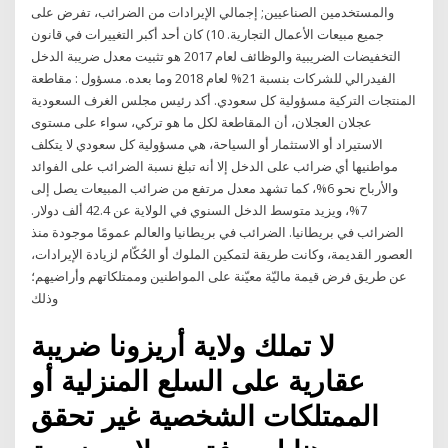
والمستخدمين الصناعيين; إجمالي الإيرادات من الضرائب، تفرض على
جميع مبيعات الأعمال التجارية. 10) كان أحد أكبر التغييرات في قانون
التخفيضات الضريبية والوظائف لعام 2017 هو تثبيت معدل ضريبة الدخل
الفيدرالي للشركات بنسبة 21% لعام 2018 وما بعده. مسؤول : مقاطعة
المنتجات التركية مسؤولية كل سعودي. أكد رئيس مجلس الغرف السعودية
عجلان العجلان، أن ‏المقاطعة لكل ما هو تركي، سواء على مستوى
الاستيراد أو الاستثمار أو السياحة، هي مسؤولية كل سعودي لا يتكلف
مواطنيها أي ضرائب على الدخل إلا أنه تبلغ نسبة الضرائب على الفوائد
والأرباح نحو 6%، كما تشهد معدل مرتفع من ضرائب المبيعات يصل إلى
7%، ويزيد متوسط الدخل السنوي في الولاية عن 42.4 ألف دولار.
الضرائب في بريطانيا. الضرائب في بريطانيا والعالم عمومًا موجودة منذ
العصور القديمة، وكانت طريقة لتمكين الملوك أو الحُكّام لزيادة الإيرادات،
عن طريق فرض قيمة ماليّة معيّنة على المواطنين وممتلكاتهم وأراضيهم؛
وذلك
لا تملك ولاية أريزونا ضريبة
عقارية على السلع المنزلية أو
الممتلكات الشخصية غير تحقق