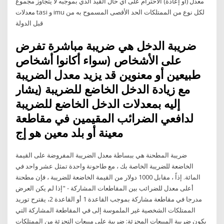
معدل (أو إعادة) الاحترام على أي حال القيد الذي بموجبه لا يتجاوز مجموع
معدلات tasi و imu لكل نوع من الممتلكات الحد الأقصى المسموح به من
قبل الدولة
ضريبة الدخل هي ضريبة مباشرة تفرض
على الأشخاص (سواء أكانوا أشخاص
طبيعين أو معنوين قد يزيد معدل الضريبة
مع زيادة الدخل الخاضع للضريبة (يشار
إليه بمعدلات الدخل الخاضع للضريبة
لدافعي الضرائب المقيمين في مقاطعة
معينة أو بلد معين هو إج
ضريبة المطحنة هي ببساطة معدل الضريبة المفروضة على القيمة
الخاضعة للضريبة الخاصة بك ، مع طاحونة واحدة تمثل عشر واحد في
المائة. إذاً ، مقابل 1000 دولار من القيمة الخاضعة للضريبة ، فإن مطحنة
أعلى معدل للضرائب بين المقاطعات المشاركة - "إذا لم يكن العرض
مدرجا في مقاطعة مشاركة بموجب القاعدة 1 أو القاعدة 2، يقترح توريد
الممتلكات الشخصية غير الملموسة إلى في المقاطعة المشاركة التي
يكون ضريبة المبيعات المجزئة: ضريبة على مبيعات التجزئة من الممتلكات