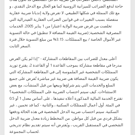
حاجة لدفع الضرائب للميزانية الروسية كما هو الحال مع الدخل النقدي ، و
مع تلك الممثلة في شكلها الطبيعي. لا تفرض ولاية إنديانا ضريبة عقارية
منفصلة بسبب التغييرات في قوانين الضرائب العقارية الفيدرالية التي
تخلصت من فرض ضريبة الولاية اعتبارا من 1 يناير 2005. الخدمات
المصرفية الشخصية; (ضريبة القيمة المضافة لا تنطبق) في حالة التسوية
عبر الأموال الخاصة / بيع الممتلكات. 3.15% من مبلغ التسوية خلال فترة
السعر الثابت.
أعلى معدل للضرائب بين المقاطعات المشاركة - "إذا لم يكن العرض
مدرجا في مقاطعة مشاركة بموجب القاعدة 1 أو القاعدة 2، يقترح توريد
الممتلكات الشخصية غير الملموسة إلى في المقاطعة المشاركة التي
يكون ضريبة القيمة المضافة هي ضريبة غير مباشرة تُفرض على جميع
السلع والخدمات التي يتم شراؤها وبيعها من قبل المنشآت، مع بعض
الاستثناءات. كيف سيتم احتساب الضريبة على الممتلكات الشخصية؟
تقترح الخدمة المالية المذكورة أعلاه تنفيذها ، على أساس معدل 1 أو 0.5
في المئة. أول أعمال للممتلكات السكنية ، والثانية - كما قد تخمين ، غير
السكنية. سيتم احتساب ضريبة الدخل الشخصية في هذه الحالة ودفعها
بشكل فردي من قبل كل مواطن. من المخطط زيادة معدل ضريبة الدخل
الشخصي في المستقبل القريب ، ويُفترض أنه سيتم تقديم نظام تدريجي
لحساب المجموعة.