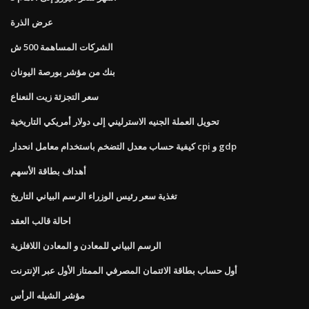
عرض الذرة
الشركات المساهمة 500 ش
بنك من مؤشر بورصة اليونان
سعر التجزئة زيت النعناع
تحويل العملة الجنيه الاسترليني إلى دولار أمريكي التاريخية
كيفية حساب معدل التضخم باستخدام معامل انحدار cpi و gdp
أهداف بطاقة الأسهم
تغذية سعر رئيس الوزراء الرسم البياني التاريخ
احالة قالب العقد
الرسم البياني للمعادن و المعادن اللافلزية
أول حساب بطاقة الائتمان المصرفي الممتاز الأول عبر الإنترنت
مؤشر الشيله الرأس