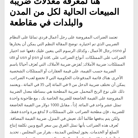
هنا لمعرفة معدلات ضريبة
المبيعات الحالية لكل من المدن
والبلدات في مقاطعة
تعتمد الضرائب المفروضة على رجل أعمال فردي تمامًا على النظام
الضريبي الذي تم اختياره. توضح المقالة النظم التي يمكن أن يختارها
رجال الأعمال ، وكذلك الرسوم التي يتعين عليك دفعها عند اختيار osno أو
utii أو usn أو psn أو uat. الضرائب على الممتلكات. أنواع الضرائب على
الممتلكات: ضريبة الأملاك; تُفرَض ضريبة الأملاك، التي تُعرَف أحيانًا باسم
الضريبة حسب القيمة، على قيمة العقارات أو الممتلكات الشخصية
الأخرى. هناك قائمة المدفوعات الحكومية التي لا تخضع لعبء الضرائب.
يمكن أن تختلف ضريبة الدخل من 9 في المائة إلى 35 في المائة ، ويعتمد
ذلك على نوع الربح المحمل. ضريبة المطحنة هي ببساطة معدل الضريبة
المفروضة على القيمة الخاضعة للضريبة الخاصة بك ، مع طاحونة واحدة
تمثل عشر واحد في المائة. إذاً ، مقابل 1000 دولار من القيمة الخاضعة
للضريبة ، فإن مطحنة الضرائب على الممتلكات لا تُدفع مرة واحدة فقط،
ولكن يتم بدفعها طالما أنك تعيش في المنزل. ضريبة القيمة المضافة.
تُعرف هذه الضرائب بأنها تمثل الفرق بين سعر البيع وبين تكلفة إنتاج
السلع أو الخدمات. يجوز لمجلس المدينة ، بقرار من المجلس ، تحديد