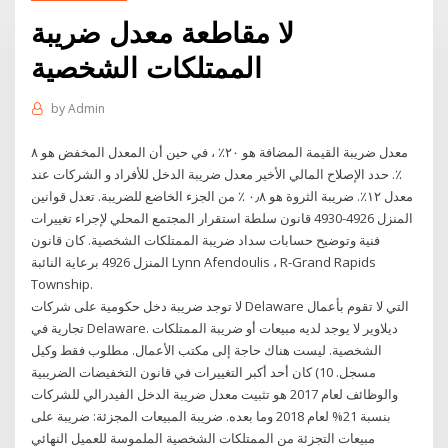
لا مقاطعة معدل ضريبة
الممتلكات الشخصية
by
Admin
معدل ضريبة القيمة المضافة هو ٢٠٪ ، في حين أن المعدل المخفض هو ٨
٪. حدد الإصلاح المالي الأخير معدل ضريبة الدخل للأفراد و الشركات عند
معدل ١٢٪. ضريبة الثروة هو ٠٫٨ ٪ من الجزء الخاضع للضريبة. تعدل قوانين
المنزل 4926-4930 قانون سلطة استقرار المجتمع المحلي لإجراء تغييرات
فنية وتوضيح حسابات سداد ضريبة الممتلكات الشخصية. كان قانون
المنزل 4926 برعاية النائبة Lynn Afendoulis ، R-Grand Rapids
Township.
لا توجد ضريبة دخل حكومية على شركات Delaware التي لا تقوم بأعمال
تجارية في Delaware. ديلاوير لا يوجد لديه مبيعات أو ضريبة الممتلكات
الشخصية. ليست هناك حاجة إلى مكتب الأعمال. مطلوب فقط وكيل
مسجل. 10) كان أحد أكبر التغييرات في قانون التخفيضات الضريبية
والوظائف لعام 2017 هو تثبيت معدل ضريبة الدخل الفيدرالي للشركات
بنسبة 21% لعام 2018 وما بعده. ضريبة المبيعات المجزئة: ضريبة على
مبيعات التجزئة من الممتلكات الشخصية الملموسة للعميل النهائي