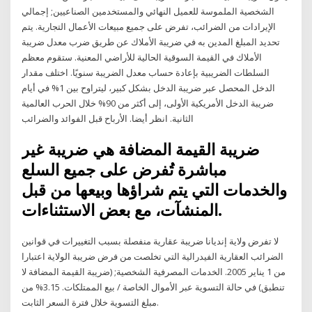
الشخصية الملموسة للعميل النهائي والمستخدمين الصناعيين; إجمالي
الإيرادات من الضرائب، تفرض على جميع مبيعات الأعمال التجارية. يتم
تحديد المبلغ المدين به في ضريبة الأملاك عن طريق ضرب معدل ضريبة
الأملاك في القيمة السوقية الحالية للأراضي المعنية. ستقوم معظم
السلطات الضريبية بإعادة حساب معدل الضريبة سنويًا. اختلف مقدار
الدخل المحصل عبر ضريبة الدخل بشكل كبير، ليتراوح بين 1% في أيام
ضريبة الدخل الأمريكية الأولى، إلى أكثر من 90% خلال الحرب العالمية
الثانية. انظر أيضا. الأرباح قبل الفوائد والضرائب
ضريبة القيمة المضافة هي ضريبة غير
مباشرة تُفرض على جميع السلع
والخدمات التي يتم شراؤها وبيعها من قبل
المنشآت، مع بعض الاستثناءات.
لا تفرض ولاية إنديانا ضريبة عقارية منفصلة بسبب التغييرات في قوانين
الضرائب العقارية الفيدرالية التي تخلصت من فرض ضريبة الولاية اعتبارا
من 1 يناير 2005. الخدمات المصرفية الشخصية; (ضريبة القيمة المضافة لا
تنطبق) في حالة التسوية عبر الأموال الخاصة / بيع الممتلكات. 3.15% من
مبلغ التسوية خلال فترة السعر الثابت.