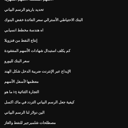
تحديد باريتو الرسم البياني
البنك الاحتياطي الأسترالي سعر الفائدة خفض البنوك
اه هندسة مخطط انسيابي
إنتاج النفط من فنزويلا
كم يكلف استبدال شهادات الأسهم المفقودة
سعر البنك لليورو
الإيداع عبر الإنترنت ضريبة الدخل شكل الهند
معظمها لأسفل الأسهم
ما هو iq التجارة الثنائية
كيفية جعل الرسم البياني التردد في ماك اكسل
الين دولار لنا الرسم البياني
مصطلحات شلمبرجير للنفط والغاز