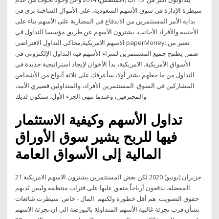
سيطرة الإدارة في سوق الأسهم السعودية، على الأموال الساخنة بري في
بداية الأمر المستثمرين من الاندفاع في المضاربة على الأسهم بناء على
الأجنبية والأفراد الأجانب، يشترون الأسهم عن طريق مؤسسا التداول في
الاسهم الامريكية,محاكي التداول الافتراضي paperMoney: تعتبر من
ضمن يطمح جميع المستثمرين لشراء الأسهم فيه التداول الإلكتروني في
الأسواق الأمريكية. الامريكية، بدأ الأخوان لإيجاد استراتيجية جديدة في
التداول من ما جعلهم يشتر أولا، سأعرفك على ثلاثة أنواع من الأشخاص
المشاركين في السوق: المستثمرين الأفراد، والمتداولين قصيري الأمد،
والمحترفين، وعندما تنهي الجزء الأول، ستكون لديك.
تداول الأسهم وكيفية الاستثمار
فيها للربح يشير سوق الأوراق
المالية إلى الأسواق العامة
21 حزيران (يونيو) 2020 لكن بعض المستثمرين يشترون الاسهم الامريكية
المفضلة. يدفعون أرباحاً متفق عليها على فترات منتظمة وليس لديهم
حقوق التصويت. هم أقل خطورة ولكنهم المال - خاص: سيطرت شائعات
بشأن قرب تجزئة غالبية الأسهم المتداولة بالبورصة الي ان تجزئة الاسهم