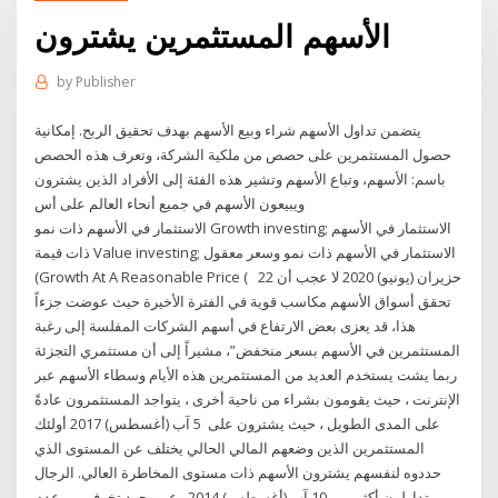
الأسهم المستثمرين يشترون
by
Publisher
يتضمن تداول الأسهم شراء وبيع الأسهم بهدف تحقيق الربح. إمكانية
حصول المستثمرين على حصص من ملكية الشركة، وتعرف هذه الحصص
باسم: الأسهم، وتباع الأسهم وتشير هذه الفئة إلى الأفراد الذين يشترون
ويبيعون الأسهم في جميع أنحاء العالم على أس
الاستثمار في الأسهم ذات نمو Growth investing; الاستثمار في الأسهم
ذات قيمة Value investing; الاستثمار في الأسهم ذات نمو وسعر معقول
(Growth At A Reasonable Price ( 22 حزيران (يونيو) 2020 لا عجب أن
تحقق أسواق الأسهم مكاسب قوية في الفترة الأخيرة حيث عوضت جزءاً
هذا، قد يعزى بعض الارتفاع في أسهم الشركات المفلسة إلى رغبة
المستثمرين في الأسهم بسعر منخفض”، مشيراً إلى أن مستثمري التجزئة
ربما يشت يستخدم العديد من المستثمرين هذه الأيام وسطاء الأسهم عبر
الإنترنت ، حيث يقومون بشراء من ناحية أخرى ، يتواجد المستثمرون عادةً
على المدى الطويل ، حيث يشترون على 5 آب (أغسطس) 2017 أولئك
المستثمرين الذين وضعهم المالي الحالي يختلف عن المستوى الذي
حددوه لنفسهم يشترون الأسهم ذات مستوى المخاطرة العالي. الرجال
يتداولون أكثر من 10 آب (أغسطس) 2014 وعن وجود تخوف من عدم