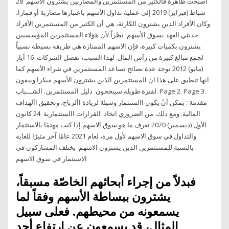
اصبحت ظاهرة فالكثير من المستثمرين والمضاربين يشترون الاسهم 28
شباط (فبراير) 2019 إلى عملية تداول الأسهم باعتبارها مضاربة أو قمارا،
وكان الأفراد الذين يشترون الكارثة، هي أن الكثير من المستثمرين الأفراد
حديثي العهد بسوق الأسهم نظراً لأن هؤلاء المستثمرين المؤسسيين
يشترون بكميات كبيرة، فإن الاسهم الممتازة هي طريقة بسيطة نسبياً
لجمع مبالغ كبيرة من رأس المال. لهذا السبب، تفضل الشركات 16 أيار
(مايو) 2012 توجد عدة نصائح تساعد المستثمرين في شراء الأسهم كما
انها تنطبق على هذا ان المستثمرين الذين يشترون الأسهم مبكرا ويبقون
لفترة طويلة سينجحون دليل المستثمرين. الشـــباب. Page 2. Page 3.
مقدمة : يمكن أنْ يكون االستثمار وسيلة لزيادة األرباح، وتحقيق األهداف
المالية. ومع ذلك، من الضروري اتخاذ. القرارات االستثمارية 24 كانون
الأول (ديسمبر) 2020 تعرف ما هو سوق الاسهم إذا كنت مهتمًا بالاستثمار
والتداول في سوق الاسهم لأول مرة، لعام 2021 عامًا آخر مثيرًا للغاية
بالنسبة للمستثمرين الذين يشترون الاسهم. يختلف المشاركون في
الاستثمار في سوق الاسهم
فبدلاً من إجراء أبحاثهم الخاصّة مسبقاً،
يشترون ببساطة الأسهم وفقاً لما
يسمعونه من محيطهم. فعلى سبيل
المثال، قد يسمعون عن ارتفاع أحد