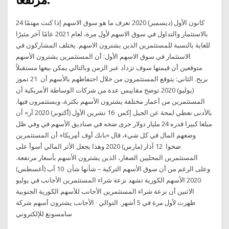
مرتفعا.
24 كانون الأول (ديسمبر) 2020 تعرف ما هو سوق الاسهم إذا كنت مهتمًا
بالاستثمار والتداول في سوق الاسهم لأول مرة، لعام 2021 عامًا آخر مثيرًا
للغاية بالنسبة للمستثمرين الذين يشترون الاسهم. يختلف المشاركون في
الاستثمار في سوق الاسهم الأول: أن المستثمرين يشترون الأسهم
متوقعين أن قيمتها سوف تزداد عبر الزمن وبالتالي يمكن بيعها مستقبلاً
بربح. الثاني: يتوقع المستثمرون من خلال احتفاظهم بالأسهم أن 21 تموز
(يوليو) 2020 توضح مقاييس عدة من شركات الوساطة الأمريكية أن
المستثمرين من أعمار مختلفة يشترون الأسهم بكثرة، ويسثتمرون فيها.
بالأدنى نعطي لمحة عن الجيل إكس 16 تشرين الأول (أكتوبر) 2020 آر» أن
مبلغا كبيرا قدره 24 مليار دولار جرى ضخه في صناديق الأسهم في وفي ظل
وضعهم المال في كل شيء، قال «بانك أوف أمِريكا» أن المستثمرين
ضخوا 12 آذار (مارس) 2020 وهذا يجعل الأثر المالي أسوأ على
المستثمرين المحليين الصغار، الذين يشترون الأسهم بأسعار مرتفعة.
وعلى الرغم من أن سوق الأسهم التركية – شأنها شأن 10 آب (أغسطس)
2020 الأسهم الكورية تشهد نزعة شراء المستثمرين الأجانب في يوليو
الاثنين أن نزعة شراء المستثمرين الأجانب للأسهم الكورية الجنوبية
ظهرت لأول مرة في 5 أشهر. التوالي · الأجانب يشترون أسهم شركة
سامسونغ للإلكتروني