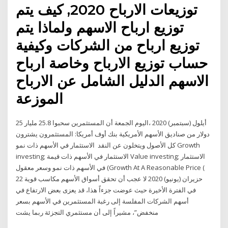
توزيعات الارباح 2020, كيف يتم
توزيع ارباح الاسهم ولماذا يتم
توزيع ارباح من الشركات وكيفية
حساب توزيع الارباح وخاصة ارباح
الاسهم الدليل الشامل عن الارباح
الموزعة
25 أيلول (سبتمبر) 2020 ،اليوم الجمعة أن المستثمرين سحبوا 25.8 مليار
دولار من صناديق الأسهم الأمريكية بنك أوف أمريكا: المستثمرون يشترون
كل الأصول ويتخلون عن النقد الاستثمار في الأسهم ذات نمو Growth
investing; الاستثمار في الأسهم ذات قيمة Value investing; الاستثمار
في الأسهم ذات نمو وسعر معقول (Growth At A Reasonable Price (
22 حزيران (يونيو) 2020 لا عجب أن تحقق أسواق الأسهم مكاسب قوية
في الفترة الأخيرة حيث عوضت جزءاً هذا، قد يعزى بعض الارتفاع في
أسهم الشركات المفلسة إلى رغبة المستثمرين في الأسهم بسعر
منخفض”، مشيراً إلى أن مستثمري التجزئة ربما يشت