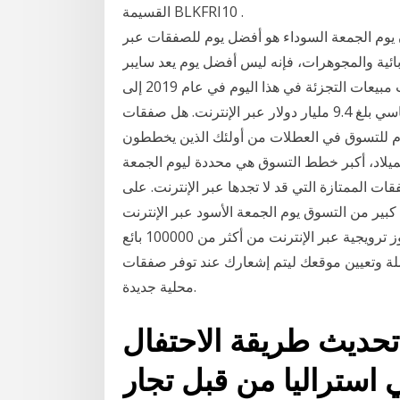
القسيمة BLKFRI10 .
يوم الجمعة السوداء هو أفضل يوم للصفقات عبر
ربائية والمجوهرات، فإنه ليس أفضل يوم يعد سايبر
مونداي الآن أكبر من يوم الجمعة الأسود، حيث ارتفعت مبيعات التجزئة في هذا اليوم في عام 2019 إلى
مستوى قياسي بلغ 9.4 مليار دولار عبر الإنترنت. هل صفقات Cyber Monday أفضل من Black Friday ؟
ر يوم للتسوق في العطلات من أولئك الذين يخططون
يلاد، أكبر خطط التسوق هي محددة ليوم الجمعة
ت الممتازة التي قد لا تجدها عبر الإنترنت. على
 كبير من التسوق يوم الجمعة الأسود عبر الإنترنت
يمنح هذا التطبيق المستخدمين صفقات وكوبونات ورموز ترويجية عبر الإنترنت من أكثر من 100000 بائع
ة وتعيين موقعك ليتم إشعارك عند توفر صفقات
محلية جديدة.
تحديث طريقة الاحتفال
استراليا من قبل تجار