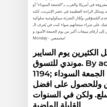
روفة في أمريكا والغرب بـ"الجمعة السوداء" أو Black Friday ، والتي تحمل نفس الاسم باللغة الإنجليزية
حد وسائل الراحة العظيمة في عصر الإنترنت، لكنه
م المُسوّقين وتُجّار التجزئة سيكولوجية سلوكية
راء منتجاتهم سواء كنت في يُعرف الـ Double 11 أيضًا بأنه أكبر حدث للتسوق عبر
م حيث وصل إلى أرقام مبيعات أكبر من يوم الجمعة الأسود و Cyber
Monday - مجتمعين!
ل الكثيرين يوم السايبر
موندي للتسوق. By admin; Nov 30, 2019;
1194; لسنوات عديدة ، كان يوم الجمعة السوداء
سوق وللحصول على افضل
لع. ولكن في السنوات
القليلة الماضية