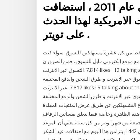
التجزئة على الانترنت . في عام 2011 ، استضافت
 الامريكية لهذا الحدث
على تويتر .
فقط من كل عشرة مستهلكين للتسوق. سواء كنت
ون مع موقع إلكتروني قابل للتسوق ، فمن الضروري
بر الانترنت و طرق الشحن والدفع المختلفة‎ ‎التسوق
عبر الانترنت‎. 7,817 likes · 5 talking about this. ‎العروض الحصرية لافضل مواقع التسوق في الوطن
بر الانترنت و طرق الشحن والدفع المختلفة‎ تقوم بعض
اع المتسهلكين عن طريق عرض المنتجات المقلدة
ت هذه الظاهرة وخاصة فيما يتعلق بفساتين الزفاف
جمعة من شهر نونبر من كل سنة، يعني أن الموعد
هذا العام سيكون يوم 27/11/2020 الموافق لـ 12 ربيع الثاني 1442. يتزامن هذا اليوم مع احتفالات عيد الشكر