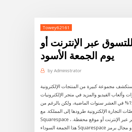
Towey62161
ق عبر الإنترنت أو instore
يوم الجمعة الأسود
by
Administrator
. استكشف مجموعة كبيرة من المنتجات الإلكترونية
ات وألعاب الفيديو والمزيد في متجر الإلكترونيات
عبر الإنترنت. لقد نما التسوق عبر الانترنت بنسبة 1500% في العشر سنوات الماضية، ولكن بالرغم من
ات التجارة الإلكترونية طرودها إلى المملكة. مع
Squarespace ، ستتميز عبر الإنترنت من خلال موقع ويب احترافي أو متجر عبر الإنترنت أو موقع محفظة.
هذا الجمعة السوداء Squarespace يمنحك 10٪ قبالة خطة الاشتراك الأولى لموقع ويب أو مجال برمز