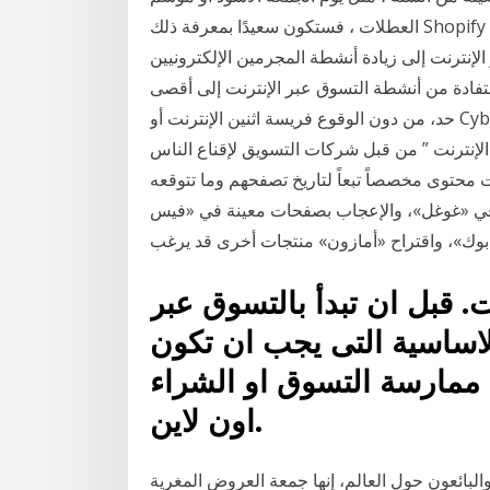
العطلات ، فستكون سعيدًا بمعرفة ذلك Shopify بإمكان Plus التعامل مع أي مقدار من ذروة حركة المرور
 الإنترنت إلى زيادة أنشطة المجرمين الإلكترونيين
استفادة من أنشطة التسوق عبر الإنترنت إلى أقصى
حد، من دون الوقوع فريسة اثنين الإنترنت أو Cyber Monday هو مصطلح تسويقي ليوم الاثنين الذي يلي
الإنترنت ” من قبل شركات التسويق لإقناع الناس
نت محتوى مخصصاً تبعاً لتاريخ تصفحهم وما تتوقعه
 في «غوغل»، والإعجاب بصفحات معينة في «فيس
بوك»، واقتراح «أمازون» منتجات أخرى قد يرغب
. قبل ان تبدأ بالتسوق عبر
لاساسية التى يجب ان تكون
 ممارسة التسوق او الشراء
اون لاين.
البائعون حول العالم، إنها جمعة العروض المغرية