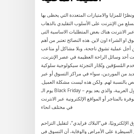
ونظرًا للمزايا والامتيازات المتعددة التي يحظى بها
سلع من الإنترنت على الأسلوب التقليدي بالذهاب
عبر الانترنت هناك بعض المتطلبات الاساسية التى
او الشراء اون لاين. هذه النصائح تعتبر من أهم
 من أجل عملية تشوق ناجحة، وبلا مشاكل أو متاعب
رنت أحد وسائل الراحة العظيمة في عصر الإنترنت،
م المُسوّقين وتُجّار التجزئة سيكولوجية سلوكية
د من الموردين، سواء في مراكز التسوق أو عبر
ص بالنسبة لهم. ولكن هذه ليست مشكلة العميل.
يوم الـ Black Friday – البلاك فرايدى أو الجمعة البيضاء كما يطلق عليها في الدول العربية، والذي يعد يوم
 بالمتاجر أو المواقع الإلكترونية عبر الانترنت
في مختلف انحاء
لكترونيًا، في”البلاك فرايدي”، لتقليل التزاحم
 السيطرة على الأمراض والوقاية، أن التسوق في